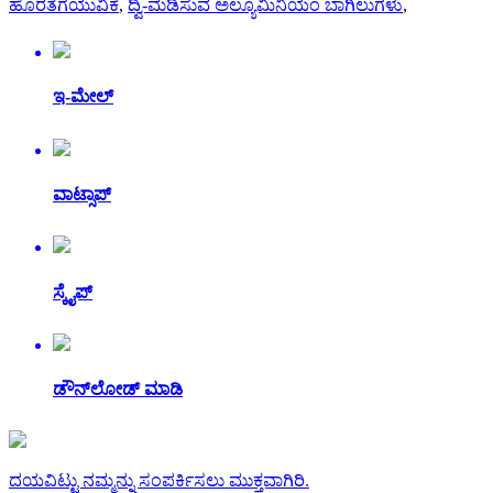
ಹೊರತೆಗೆಯುವಿಕೆ
,
ದ್ವಿ-ಮಡಿಸುವ ಅಲ್ಯೂಮಿನಿಯಂ ಬಾಗಿಲುಗಳು
,
ಇ-ಮೇಲ್
ವಾಟ್ಸಾಪ್
ಸ್ಕೈಪ್
ಡೌನ್‌ಲೋಡ್ ಮಾಡಿ
ದಯವಿಟ್ಟು ನಮ್ಮನ್ನು ಸಂಪರ್ಕಿಸಲು ಮುಕ್ತವಾಗಿರಿ.