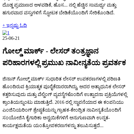
ದೊಡ್ಡ ಪ್ರಮಾಣದ ಅಳವಡಿಕೆ, ಹೊಸ... ನಲ್ಲಿ ಹೆಚ್ಚಿನ ಸಾಮರ್ಥ್ಯ ಮತ್ತು
ಹಗುರವಾದ ವಸ್ತುಗಳಿಗೆ ಸ್ಫೋಟಕ ಬೇಡಿಕೆಯೊಂದಿಗೆ ಸೇರಿಕೊಂಡಿದೆ.
+ ಇನ್ನಷ್ಟು ಓದಿ
25-06-21
ಗೋಲ್ಡ್ ಮಾರ್ಕ್ - ಲೇಸರ್ ತಂತ್ರಜ್ಞಾನ
ಪರಿಹಾರಗಳಲ್ಲಿ ಪ್ರಮುಖ ನಾವೀನ್ಯತೆಯ ಪ್ರವರ್ತಕ
ಜಿನಾನ್ ಗೋಲ್ಡ್ ಮಾರ್ಕ್ ಸುಧಾರಿತ ಲೇಸರ್ ಉಪಕರಣಗಳಲ್ಲಿ ಪರಿಣತಿ
ಹೊಂದಿರುವ ಕ್ರಿಯಾತ್ಮಕ ಪೂರೈಕೆದಾರರಾಗಿದ್ದು, ಅದರ ಅತ್ಯಾಧುನಿಕ ಲೇಸರ್
ಕತ್ತರಿಸುವುದು ಮತ್ತು ವೆಲ್ಡಿಂಗ್ ವ್ಯವಸ್ಥೆಗಳೊಂದಿಗೆ ಉತ್ಪಾದನಾ ಪ್ರಕ್ರಿಯೆಗಳಲ್ಲಿ
ಕ್ರಾಂತಿಯನ್ನುಂಟು ಮಾಡುತ್ತಿದೆ. 2016 ರಲ್ಲಿ ಸ್ಥಾಪನೆಯಾದ ಈ ಕಂಪನಿಯು
ಎಂಜಿನಿಯರಿಂಗ್ ಶ್ರೇಷ್ಠತೆಯನ್ನು ಗ್ರಾಹಕ-ಕೇಂದ್ರಿತ ನಾವೀನ್ಯತೆಯೊಂದಿಗೆ
ಸಂಯೋಜಿಸಿ ಕೈಗಾರಿಕಾ ಅನ್ವಯಿಕೆಗಳಿಗೆ ಅನುಗುಣವಾಗಿ ಉನ್ನತ-
ಕಾರ್ಯಕ್ಷಮತೆಯ ಯಂತ್ರೋಪಕರಣಗಳನ್ನು ತಲುಪಿಸುತ್ತದೆ...