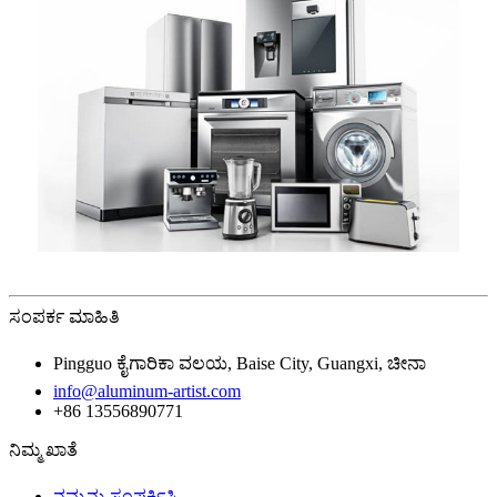
ಸಂಪರ್ಕ ಮಾಹಿತಿ
Pingguo ಕೈಗಾರಿಕಾ ವಲಯ, Baise City, Guangxi, ಚೀನಾ
info@aluminum-artist.com
+86 13556890771
ನಿಮ್ಮ ಖಾತೆ
ನಮ್ಮನ್ನು ಸಂಪರ್ಕಿಸಿ