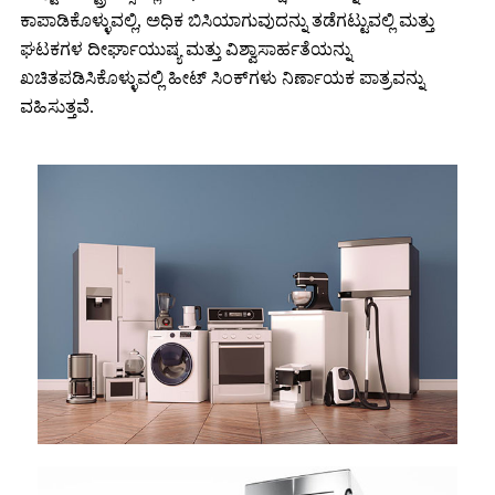
ಕಾಪಾಡಿಕೊಳ್ಳುವಲ್ಲಿ, ಅಧಿಕ ಬಿಸಿಯಾಗುವುದನ್ನು ತಡೆಗಟ್ಟುವಲ್ಲಿ ಮತ್ತು
ಘಟಕಗಳ ದೀರ್ಘಾಯುಷ್ಯ ಮತ್ತು ವಿಶ್ವಾಸಾರ್ಹತೆಯನ್ನು
ಖಚಿತಪಡಿಸಿಕೊಳ್ಳುವಲ್ಲಿ ಹೀಟ್ ಸಿಂಕ್‌ಗಳು ನಿರ್ಣಾಯಕ ಪಾತ್ರವನ್ನು
ವಹಿಸುತ್ತವೆ.