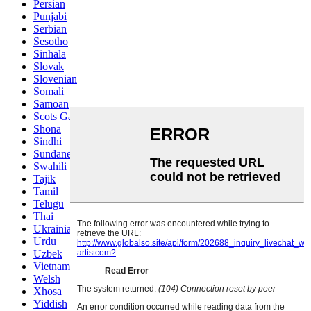
Persian
Punjabi
Serbian
Sesotho
Sinhala
Slovak
Slovenian
Somali
Samoan
Scots Gaelic
Shona
Sindhi
Sundanese
Swahili
Tajik
Tamil
Telugu
Thai
Ukrainian
Urdu
Uzbek
Vietnamese
Welsh
Xhosa
Yiddish