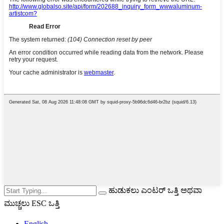
ಹುಡುಕಲು ಎಂಟರ್ ಒತ್ತಿ ಅಥವಾ
ಮುಚ್ಚಲು ESC ಒತ್ತಿ
English