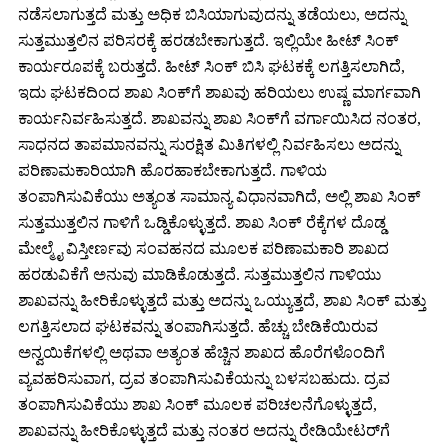
ನಡೆಸಲಾಗುತ್ತದೆ ಮತ್ತು ಅಧಿಕ ಬಿಸಿಯಾಗುವುದನ್ನು ತಡೆಯಲು, ಅದನ್ನು
ಸುತ್ತಮುತ್ತಲಿನ ಪರಿಸರಕ್ಕೆ ಹರಡಬೇಕಾಗುತ್ತದೆ. ಇಲ್ಲಿಯೇ ಹೀಟ್ ಸಿಂಕ್
ಕಾರ್ಯರೂಪಕ್ಕೆ ಬರುತ್ತದೆ. ಹೀಟ್ ಸಿಂಕ್ ಬಿಸಿ ಘಟಕಕ್ಕೆ ಲಗತ್ತಿಸಲಾಗಿದೆ,
ಇದು ಘಟಕದಿಂದ ಶಾಖ ಸಿಂಕ್‌ಗೆ ಶಾಖವು ಹರಿಯಲು ಉಷ್ಣ ಮಾರ್ಗವಾಗಿ
ಕಾರ್ಯನಿರ್ವಹಿಸುತ್ತದೆ. ಶಾಖವನ್ನು ಶಾಖ ಸಿಂಕ್‌ಗೆ ವರ್ಗಾಯಿಸಿದ ನಂತರ,
ಸಾಧನದ ತಾಪಮಾನವನ್ನು ಸುರಕ್ಷಿತ ಮಿತಿಗಳಲ್ಲಿ ನಿರ್ವಹಿಸಲು ಅದನ್ನು
ಪರಿಣಾಮಕಾರಿಯಾಗಿ ಹೊರಹಾಕಬೇಕಾಗುತ್ತದೆ. ಗಾಳಿಯ
ತಂಪಾಗಿಸುವಿಕೆಯು ಅತ್ಯಂತ ಸಾಮಾನ್ಯ ವಿಧಾನವಾಗಿದೆ, ಅಲ್ಲಿ ಶಾಖ ಸಿಂಕ್
ಸುತ್ತಮುತ್ತಲಿನ ಗಾಳಿಗೆ ಒಡ್ಡಿಕೊಳ್ಳುತ್ತದೆ. ಶಾಖ ಸಿಂಕ್ ರೆಕ್ಕೆಗಳ ದೊಡ್ಡ
ಮೇಲ್ಮೈ ವಿಸ್ತೀರ್ಣವು ಸಂವಹನದ ಮೂಲಕ ಪರಿಣಾಮಕಾರಿ ಶಾಖದ
ಹರಡುವಿಕೆಗೆ ಅನುವು ಮಾಡಿಕೊಡುತ್ತದೆ. ಸುತ್ತಮುತ್ತಲಿನ ಗಾಳಿಯು
ಶಾಖವನ್ನು ಹೀರಿಕೊಳ್ಳುತ್ತದೆ ಮತ್ತು ಅದನ್ನು ಒಯ್ಯುತ್ತದೆ, ಶಾಖ ಸಿಂಕ್ ಮತ್ತು
ಲಗತ್ತಿಸಲಾದ ಘಟಕವನ್ನು ತಂಪಾಗಿಸುತ್ತದೆ. ಹೆಚ್ಚು ಬೇಡಿಕೆಯಿರುವ
ಅನ್ವಯಿಕೆಗಳಲ್ಲಿ ಅಥವಾ ಅತ್ಯಂತ ಹೆಚ್ಚಿನ ಶಾಖದ ಹೊರೆಗಳೊಂದಿಗೆ
ವ್ಯವಹರಿಸುವಾಗ, ದ್ರವ ತಂಪಾಗಿಸುವಿಕೆಯನ್ನು ಬಳಸಬಹುದು. ದ್ರವ
ತಂಪಾಗಿಸುವಿಕೆಯು ಶಾಖ ಸಿಂಕ್ ಮೂಲಕ ಪರಿಚಲನೆಗೊಳ್ಳುತ್ತದೆ,
ಶಾಖವನ್ನು ಹೀರಿಕೊಳ್ಳುತ್ತದೆ ಮತ್ತು ನಂತರ ಅದನ್ನು ರೇಡಿಯೇಟರ್‌ಗೆ