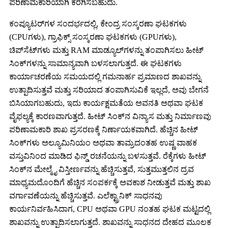
ಪರಿಣಾಮಕಾರಿಯಾಗಿ ಕರಗಿಸಬಹುದು.
ಕಂಪ್ಯೂಟರ್‌ಗಳ ಸಂದರ್ಭದಲ್ಲಿ, ಕೇಂದ್ರ ಸಂಸ್ಕರಣಾ ಘಟಕಗಳು
(CPUಗಳು), ಗ್ರಾಫಿಕ್ಸ್ ಸಂಸ್ಕರಣಾ ಘಟಕಗಳು (GPUಗಳು),
ಚಿಪ್‌ಸೆಟ್‌ಗಳು ಮತ್ತು RAM ಮಾಡ್ಯೂಲ್‌ಗಳನ್ನು ತಂಪಾಗಿಸಲು ಹೀಟ್
ಸಿಂಕ್‌ಗಳನ್ನು ಸಾಮಾನ್ಯವಾಗಿ ಬಳಸಲಾಗುತ್ತದೆ. ಈ ಘಟಕಗಳು
ಕಾರ್ಯಾಚರಣೆಯ ಸಮಯದಲ್ಲಿ ಗಮನಾರ್ಹ ಪ್ರಮಾಣದ ಶಾಖವನ್ನು
ಉತ್ಪಾದಿಸುತ್ತವೆ ಮತ್ತು ಸರಿಯಾದ ತಂಪಾಗಿಸುವಿಕೆ ಇಲ್ಲದೆ, ಅವು ಬೇಗನೆ
ಬಿಸಿಯಾಗಬಹುದು, ಇದು ಕಾರ್ಯಕ್ಷಮತೆಯ ಅವನತಿ ಅಥವಾ ಘಟಕ
ವೈಫಲ್ಯಕ್ಕೆ ಕಾರಣವಾಗುತ್ತದೆ. ಹೀಟ್ ಸಿಂಕ್‌ನ ವಿನ್ಯಾಸ ಮತ್ತು ನಿರ್ಮಾಣವು
ಪರಿಣಾಮಕಾರಿ ಶಾಖ ಪ್ರಸರಣಕ್ಕೆ ನಿರ್ಣಾಯಕವಾಗಿದೆ. ಹೆಚ್ಚಿನ ಹೀಟ್
ಸಿಂಕ್‌ಗಳು ಅಲ್ಯೂಮಿನಿಯಂ ಅಥವಾ ತಾಮ್ರದಂತಹ ಉಷ್ಣ ವಾಹಕ
ವಸ್ತುವಿನಿಂದ ಮಾಡಿದ ಫಿನ್ಡ್ ರಚನೆಯನ್ನು ಬಳಸುತ್ತವೆ. ರೆಕ್ಕೆಗಳು ಹೀಟ್
ಸಿಂಕ್‌ನ ಮೇಲ್ಮೈ ವಿಸ್ತೀರ್ಣವನ್ನು ಹೆಚ್ಚಿಸುತ್ತವೆ, ಸುತ್ತಮುತ್ತಲಿನ ದ್ರವ
ಮಾಧ್ಯಮದೊಂದಿಗೆ ಹೆಚ್ಚಿನ ಸಂಪರ್ಕಕ್ಕೆ ಅವಕಾಶ ನೀಡುತ್ತವೆ ಮತ್ತು ಶಾಖ
ವರ್ಗಾವಣೆಯನ್ನು ಹೆಚ್ಚಿಸುತ್ತವೆ. ಎಲೆಕ್ಟ್ರಾನಿಕ್ ಸಾಧನವು
ಕಾರ್ಯನಿರ್ವಹಿಸಿದಾಗ, CPU ಅಥವಾ GPU ನಂತಹ ಘಟಕ ಮಟ್ಟದಲ್ಲಿ
ಶಾಖವನ್ನು ಉತ್ಪಾದಿಸಲಾಗುತ್ತದೆ. ಶಾಖವನ್ನು ಸಾಧನದ ದೇಹದ ಮೂಲಕ