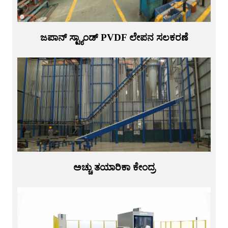
ಜಪಾನ್ ಸ್ಟ್ಯಾಂಡ್ PVDF ಲೇಪನ ಸಲಕರಣೆ
ಅಚ್ಚು ತಯಾರಿಕಾ ಕೇಂದ್ರ