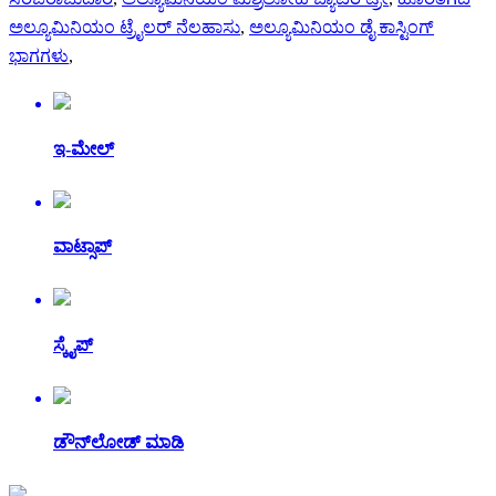
ಅಲ್ಯೂಮಿನಿಯಂ ಟ್ರೈಲರ್ ನೆಲಹಾಸು
,
ಅಲ್ಯೂಮಿನಿಯಂ ಡೈ ಕಾಸ್ಟಿಂಗ್
ಭಾಗಗಳು
,
ಇ-ಮೇಲ್
ವಾಟ್ಸಾಪ್
ಸ್ಕೈಪ್
ಡೌನ್‌ಲೋಡ್ ಮಾಡಿ